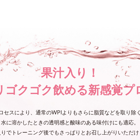
果汁入り！
リゴクゴク飲める
新感覚プ
ロセスにより、
通常のWPIよりもさらに脂質などを
取り除
水に溶かしたときの
透明感と酸味のある味付けにも適応。
入りでトレーニング後でも
さっぱりとお召し上がりいただけ