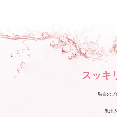
スッキ
独自のプ
果汁