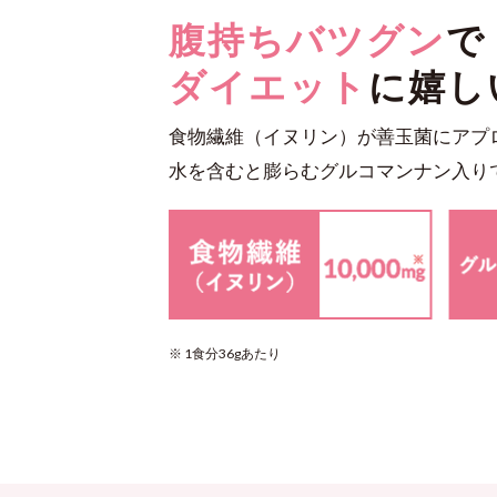
腹持ちバツグン
で
ダイエット
に嬉し
食物繊維（イヌリン）が善玉菌にアプ
水を含むと膨らむグルコマンナン入り
※ 1食分36gあたり