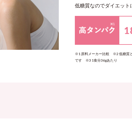
低糖質なのでダイエット
※1 原料メーカー比較 ※2 低糖
です ※3 1食分36gあたり