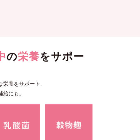
中
の
栄養
をサポー
な栄養をサポート。
補給にも。