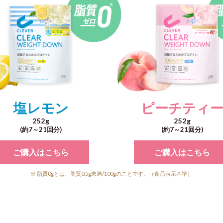
塩レモン
ピーチティ
252g
252g
(約7～
21回分)
(約7～
21回分)
ご購入はこちら
ご購入はこちら
※ 脂質0gとは、脂質0.5g未満/100gのことです。（食品表示基準）