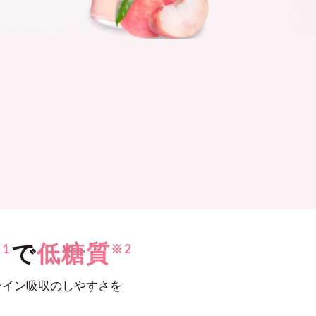
で
低糖質
※1
※2
テイン吸収のしやすさを