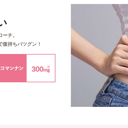
い
ローチ。
で腹持ちバツグン！