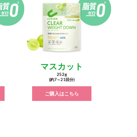
ー
マスカット
252g
(約7～
21回分)
ご購入はこちら